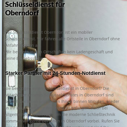
Schlüsseldienst für
Oberndorf
Der Schlüsseldienst Oberndorf ist ein mobiler
Schlüsseldienst. Wir fahren alle Ortsteile in Oberndorf ohne
Anfahrtskosten an.
Wir besitzen in den Ortschaften kein Ladengeschäft und
keine Betriebsstätte.
Starker Partner mit 24-Stunden-Notdienst
Sie benötigen einen Schlüsseldienst in Oberndorf? Die
Mitarbeiter unseres Schlüsseldienstes in Oberndorf sind
schnell bei Ihnen und helfen Ihnen binnen Minuten, wieder
in Ihr Haus oder Ihre Wohnung zu gelangen. Auch bei
allgemeinen Fragen rund um die moderne Schließtechnik
kommen wir gerne bei Ihnen in Oberndorf vorbei. Rufen Sie