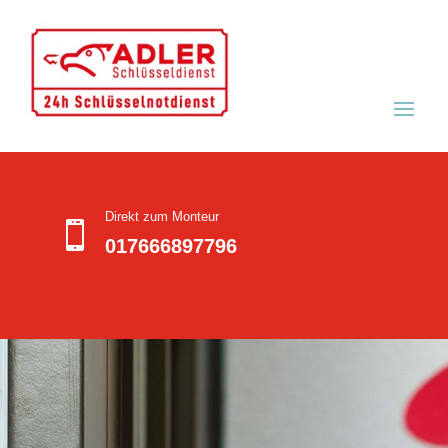
Direkt zum Monteur

017666897796